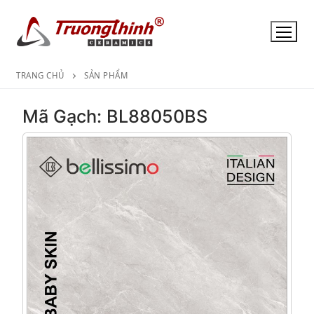
Chuyển
đến
nội
dung
TRANG CHỦ
SẢN PHẨM
Mã Gạch: BL88050BS